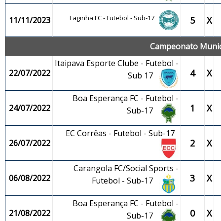
Laginha FC - Futebol - Sub-17
5
X
11/11/2023
Campeonato Municip
Itaipava Esporte Clube - Futebol -
4
X
22/07/2022
Sub 17
Boa Esperança FC - Futebol -
1
X
24/07/2022
Sub-17
EC Corrêas - Futebol - Sub-17
2
X
26/07/2022
Carangola FC/Social Sports -
3
X
06/08/2022
Futebol - Sub-17
Boa Esperança FC - Futebol -
0
X
21/08/2022
Sub-17