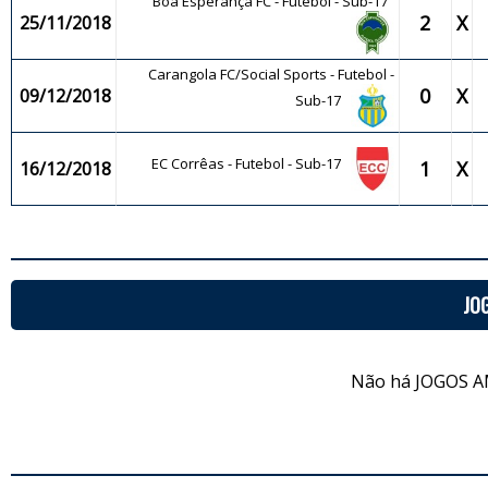
Boa Esperança FC - Futebol - Sub-17
2
X
25/11/2018
Carangola FC/Social Sports - Futebol -
0
X
09/12/2018
Sub-17
EC Corrêas - Futebol - Sub-17
1
X
16/12/2018
JO
Não há JOGOS A