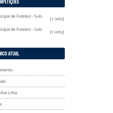
MPETIÇÕES
ipal de Futebol - Sub-
[+ info]
ipal de Futebol - Sub-
[+ info]
ENCO ATUAL
imento
ias
ilva Lima
a