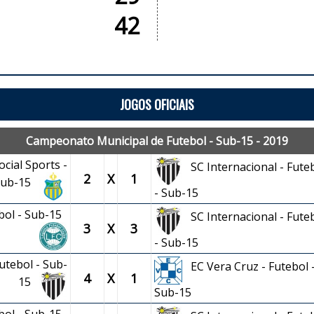
42
JOGOS OFICIAIS
Campeonato Municipal de Futebol - Sub-15 - 2019
cial Sports -
SC Internacional - Fute
2
X
1
 Sub-15
- Sub-15
ebol - Sub-15
SC Internacional - Fute
3
X
3
- Sub-15
utebol - Sub-
EC Vera Cruz - Futebol 
4
X
1
15
Sub-15