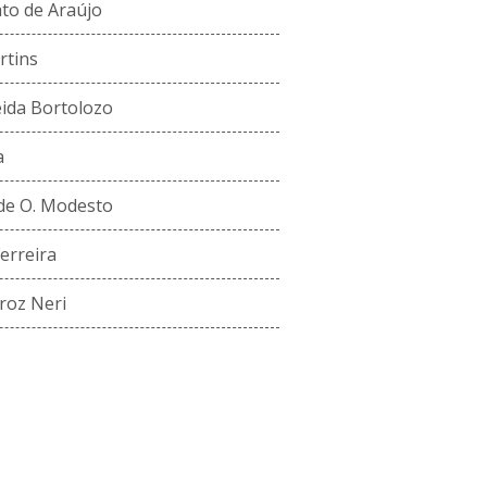
ato de Araújo
rtins
ida Bortolozo
a
de O. Modesto
erreira
iroz Neri