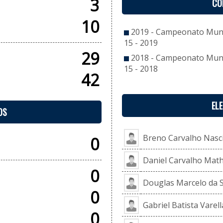
3
CO
10
2019 - Campeonato Munic
15 - 2019
29
2018 - Campeonato Munic
15 - 2018
42
EL
OS
Breno Carvalho Nasc
0
Daniel Carvalho Math
0
Douglas Marcelo da S
0
Gabriel Batista Varell
0