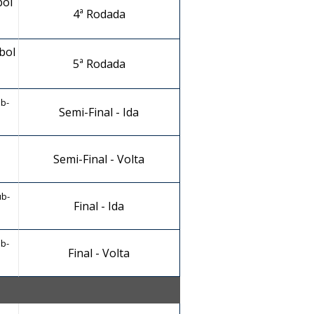
bol
4ª Rodada
bol
5ª Rodada
ub-
Semi-Final - Ida
Semi-Final - Volta
ub-
Final - Ida
ub-
Final - Volta