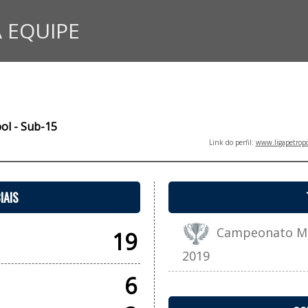
 EQUIPE
bol - Sub-15
Link do perfil:
www.ligapetropo
IAIS
Campeonato Muni
19
2019
6