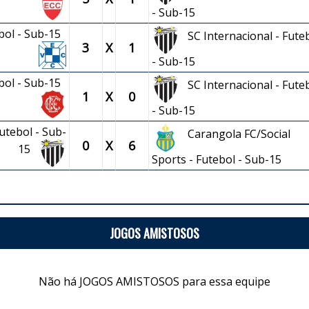
- Sub-15
ebol - Sub-15
SC Internacional - Fute
3
X
1
- Sub-15
ebol - Sub-15
SC Internacional - Fute
1
X
0
- Sub-15
utebol - Sub-
Carangola FC/Social
0
X
6
15
Sports - Futebol - Sub-15
JOGOS AMISTOSOS
Não há JOGOS AMISTOSOS para essa equipe