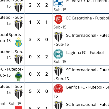
utebol - Sub-
EC Vera Cruz - Futebol 
2
X
2
15
Sub-15
utebol - Sub-
EC Cascatinha - Futebol
1
X
1
15
Sub-15
cial Sports -
SC Internacional - Fute
3
X
0
 Sub-15
- Sub-15
utebol - Sub-
Laginha FC - Futebol -
0
X
2
15
Sub-15
C - Futebol -
SC Internacional - Fute
0
X
2
Sub-15
- Sub-15
utebol - Sub-
Benfica FC - Futebol - S
5
X
0
15
15
ebol - Sub-15
SC Internacional - Fute
5
X
1