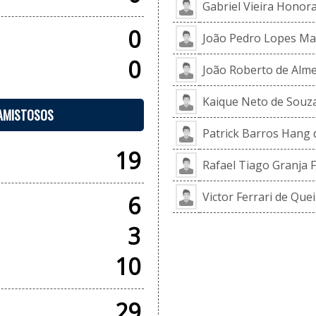
Gabriel Vieira Honor
0
João Pedro Lopes Ma
0
João Roberto de Alme
Kaique Neto de Souz
 AMISTOSOS
Patrick Barros Hang 
19
Rafael Tiago Granja F
Victor Ferrari de Que
6
3
10
29