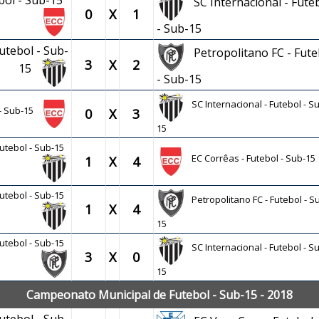
ebol - Sub-15
SC Internacional - Fute
0
X
1
- Sub-15
utebol - Sub-
Petropolitano FC - Fute
3
X
2
15
- Sub-15
SC Internacional - Futebol - S
 - Sub-15
0
X
3
15
Futebol - Sub-15
EC Corrêas - Futebol - Sub-15
1
X
4
Futebol - Sub-15
Petropolitano FC - Futebol - S
1
X
4
15
Futebol - Sub-15
SC Internacional - Futebol - S
3
X
0
15
Campeonato Municipal de Futebol - Sub-15 - 2018