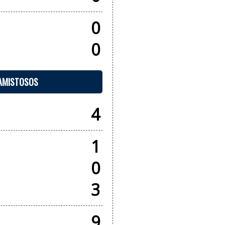
0
0
 AMISTOSOS
4
1
0
3
9