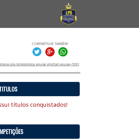
COMPARTILHE TAMBÉM!
litana.com.br/estatistica_equipe.php?cod_equipe=1093
TITULOS
sui títulos conquistados!
MPETIÇÕES