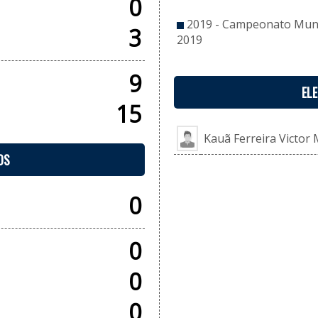
0
2019 - Campeonato Munic
3
2019
9
EL
15
Kauã Ferreira Victor 
OS
0
0
0
0