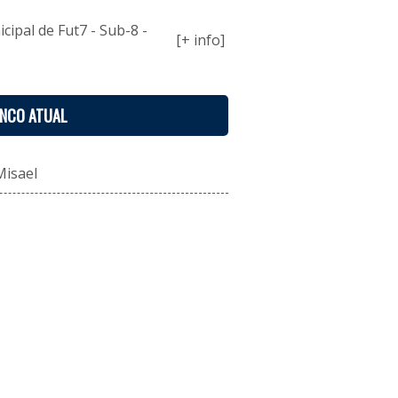
ipal de Fut7 - Sub-8 -
[+ info]
ENCO ATUAL
Misael