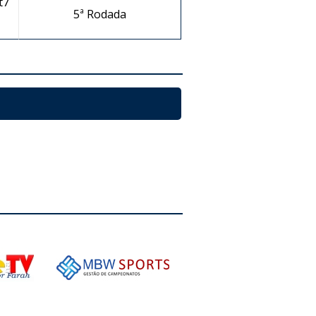
t7
5ª Rodada