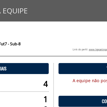
 EQUIPE
Fut7 - Sub-8
Link do perfil:
www.ligapetropo
IAIS
A equipe não pos
4
1
CO