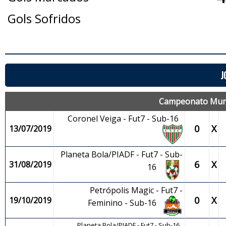
Gols Sofridos
J
Campeonato Munic
Coronel Veiga - Fut7 - Sub-16
0
X
13/07/2019
Planeta Bola/PIADF - Fut7 - Sub-
6
X
31/08/2019
16
Petrópolis Magic - Fut7 -
0
X
19/10/2019
Feminino - Sub-16
Planeta Bola/PIADF - Fut7 - Sub-16