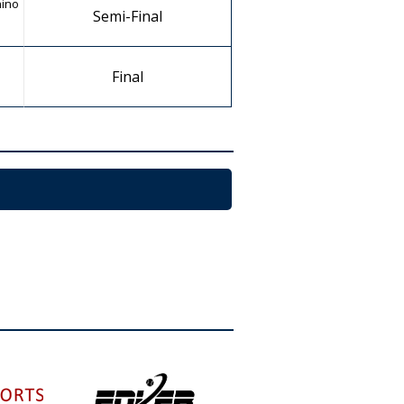
nino
Semi-Final
Final