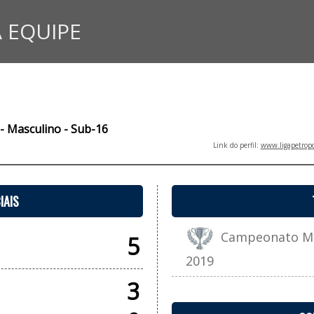
 EQUIPE
 - Masculino - Sub-16
Link do perfil:
www.ligapetropo
IAIS
Campeonato Muni
5
2019
3