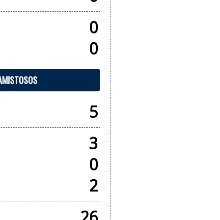
0
0
 AMISTOSOS
5
3
0
2
26