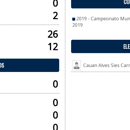
0
CO
2
2019 - Campeonato Munic
2019
26
12
EL
OS
Cauan Alves Sies Car
0
0
0
0