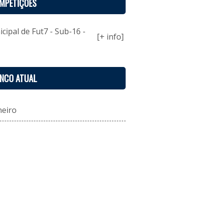
MPETIÇÕES
ipal de Fut7 - Sub-16 -
[+ info]
ENCO ATUAL
neiro