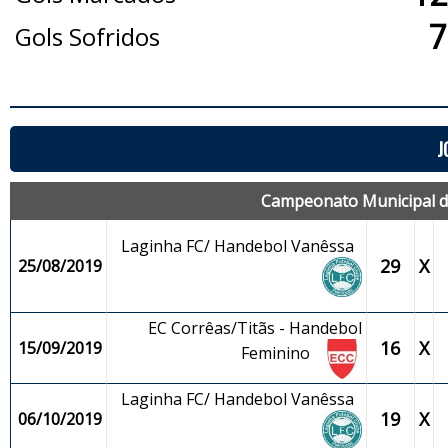
7
Gols Sofridos
J
Campeonato Municipal de
Laginha FC/ Handebol Vanêssa
29
X
25/08/2019
EC Corrêas/Titãs - Handebol
16
X
15/09/2019
Feminino
Laginha FC/ Handebol Vanêssa
19
X
06/10/2019