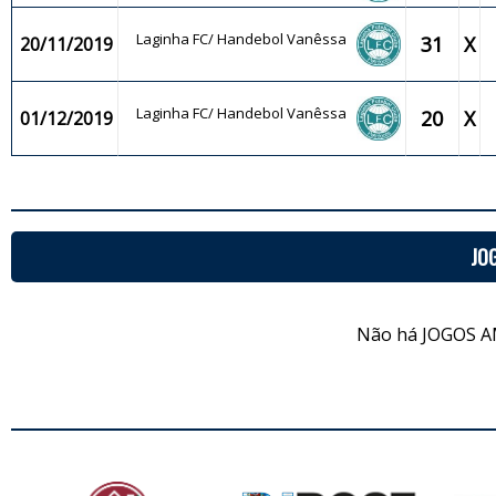
Laginha FC/ Handebol Vanêssa
31
X
20/11/2019
Laginha FC/ Handebol Vanêssa
20
X
01/12/2019
JO
Não há JOGOS A