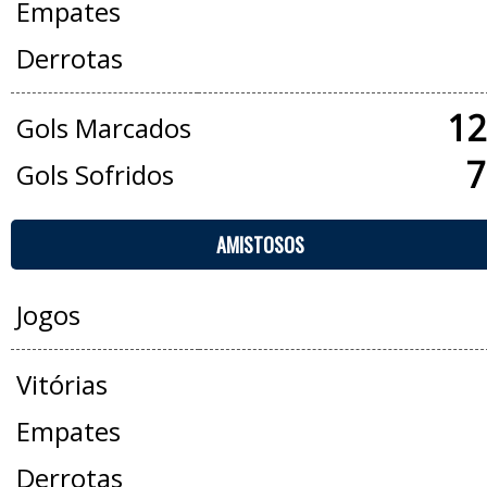
Empates
Derrotas
12
Gols Marcados
7
Gols Sofridos
AMISTOSOS
Jogos
Vitórias
Empates
Derrotas