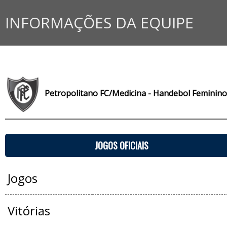
INFORMAÇÕES DA EQUIPE
Petropolitano FC/Medicina - Handebol Feminino
JOGOS OFICIAIS
Jogos
Vitórias