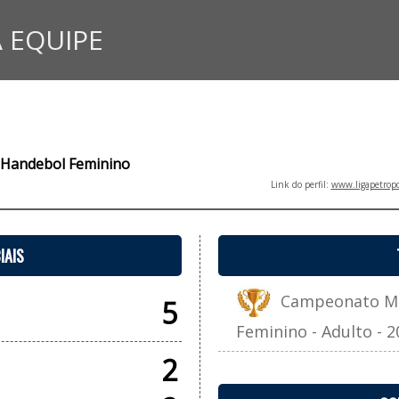
 EQUIPE
- Handebol Feminino
Link do perfil:
www.ligapetropo
IAIS
Campeonato Mun
5
Feminino - Adulto - 2
2