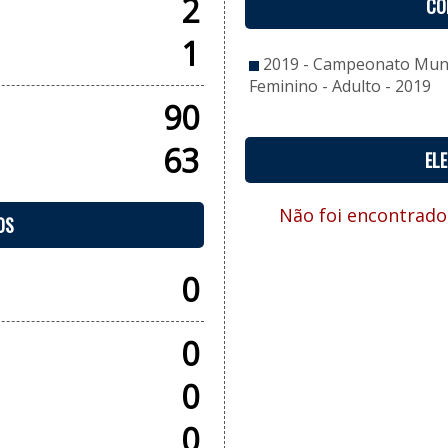
2
CO
1
2019 - Campeonato Muni
Feminino - Adulto - 2019
90
63
EL
Não foi encontrado
OS
0
0
0
0