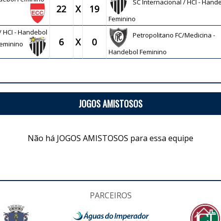
SC Internacional / HCI - Hand
22
X
19
Feminino
/ HCI - Handebol
Petropolitano FC/Medicina -
6
X
0
eminino
Handebol Feminino
JOGOS AMISTOSOS
Não há JOGOS AMISTOSOS para essa equipe
PARCEIROS