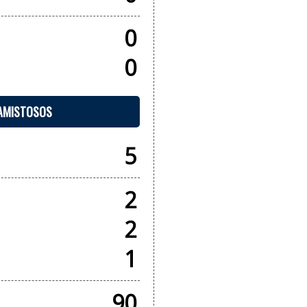
0
0
 AMISTOSOS
5
2
2
1
90