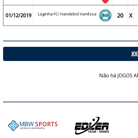
Laginha FC/ Handebol Vanêssa
20
X
01/12/2019
JO
Não há JOGOS A