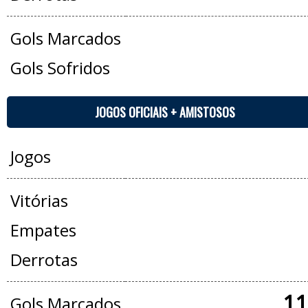
Gols Marcados
Gols Sofridos
JOGOS OFICIAIS + AMISTOSOS
Jogos
Vitórias
Empates
Derrotas
11
Gols Marcados