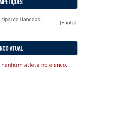
MPETIÇÕES
cipal de Handebol
[+ info]
ENCO ATUAL
 nenhum atleta no elenco.