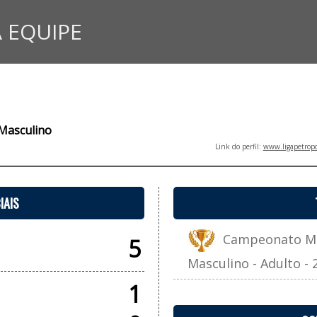
 EQUIPE
Masculino
Link do perfil:
www.ligapetropo
IAIS
Campeonato Mun
5
Masculino - Adulto - 
1