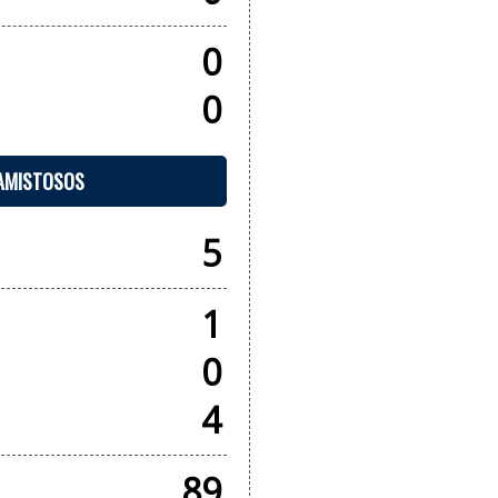
0
0
 AMISTOSOS
5
1
0
4
89