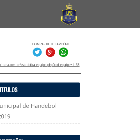
COMPARTILHE TAMBÉM!
litana.com.br/estatistica_equipe.php?cod_equipe=1138
TITULOS
icipal de Handebol
2019