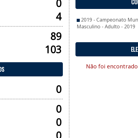
0
CO
4
2019 - Campeonato Muni
Masculino - Adulto - 2019
89
103
EL
Não foi encontrado
OS
0
0
0
0