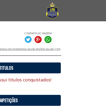
COMPARTILHE TAMBÉM!
litana.com.br/estatistica_equipe.php?cod_equipe=1164
TITULOS
sui títulos conquistados!
MPETIÇÕES