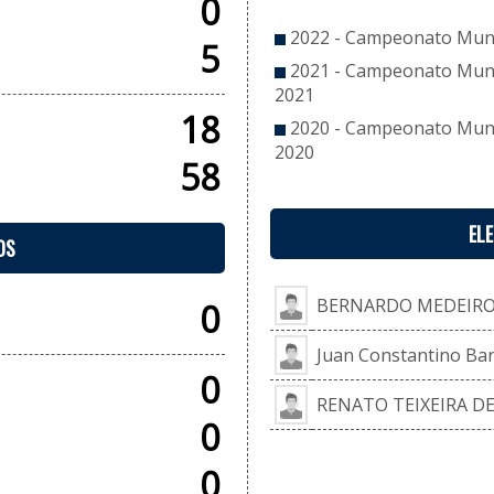
0
2022 - Campeonato Munic
5
2021 - Campeonato Munici
2021
18
2020 - Campeonato Munici
2020
58
EL
OS
BERNARDO MEDEIR
0
Juan Constantino Ba
0
RENATO TEIXEIRA D
0
0