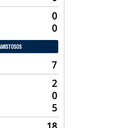
0
0
 AMISTOSOS
7
2
0
5
18