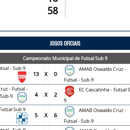
58
JOGOS OFICIAIS
Campeonato Municipal de Futsal Sub 9
utsal - Sub-9
AMAB Oswaldo Cruz -
13
X
0
Futsal - Sub-9
uz - Futsal -
EC Cascatinha - Futsal 
4
X
2
Sub-9
9
 Futsal Sub 9
AMAB Oswaldo Cruz -
5
X
6
Futsal - Sub-9