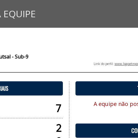
 EQUIPE
tsal - Sub-9
Link do perfil:
www.ligapetropo
IAIS
A equipe não pos
7
2
CO