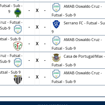
utsal - Sub -
AMAB Oswaldo Cruz -
-
X
-
9
Futsal - Sub-9
uz - Futsal -
Serrano FC - Futsal - Su
-
X
-
Sub-9
9
utsal - Sub-9
AMAB Oswaldo Cruz -
-
X
-
Futsal - Sub-9
uz - Futsal -
Casa de Portugal/Max -
-
X
-
Sub-9
Futsal - Sub-9
utsal - Sub 9
AMAB Oswaldo Cruz -
-
X
-
Futsal - Sub-9