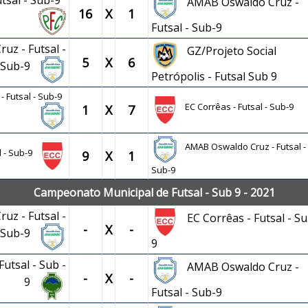
utsal - Sub-9
AMAB Oswaldo Cruz -
16
X
1
Futsal - Sub-9
uz - Futsal -
GZ/Projeto Social
5
X
6
Sub-9
Petrópolis - Futsal Sub 9
 Futsal - Sub-9
EC Corrêas - Futsal - Sub-9
1
X
7
AMAB Oswaldo Cruz - Futsal -
l - Sub-9
9
X
1
Sub-9
Campeonato Municipal de Futsal - Sub 9 - 2021
uz - Futsal -
EC Corrêas - Futsal - Su
-
X
-
Sub-9
9
utsal - Sub -
AMAB Oswaldo Cruz -
-
X
-
9
Futsal - Sub-9