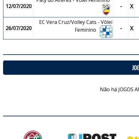
Paty do Alferes - Vôlei Feminino
-
X
12/07/2020
EC Vera Cruz/Volley Cats - Vôlei
-
X
26/07/2020
Feminino
JO
Não há JOGOS A