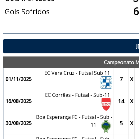
6
Gols Sofridos
J
Campeonato Mun
EC Vera Cruz - Futsal Sub 11
7
X
01/11/2025
EC Corrêas - Futsal - Sub-11
14
X
16/08/2025
Boa Esperança FC - Futsal - Sub -
5
X
30/08/2025
11