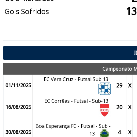
13
Gols Sofridos
J
Campeonato Mun
EC Vera Cruz - Futsal Sub 13
29
X
01/11/2025
EC Corrêas - Futsal - Sub-13
20
X
16/08/2025
Boa Esperança FC - Futsal - Sub -
4
X
30/08/2025
13