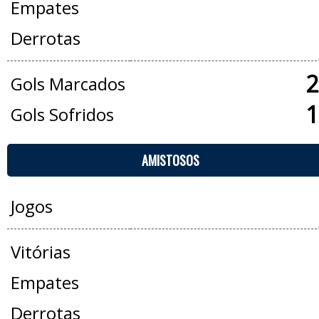
Empates
Derrotas
2
Gols Marcados
1
Gols Sofridos
AMISTOSOS
Jogos
Vitórias
Empates
Derrotas