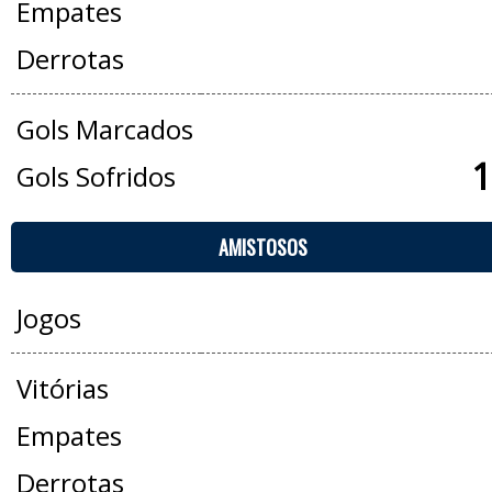
Empates
Derrotas
Gols Marcados
1
Gols Sofridos
AMISTOSOS
Jogos
Vitórias
Empates
Derrotas