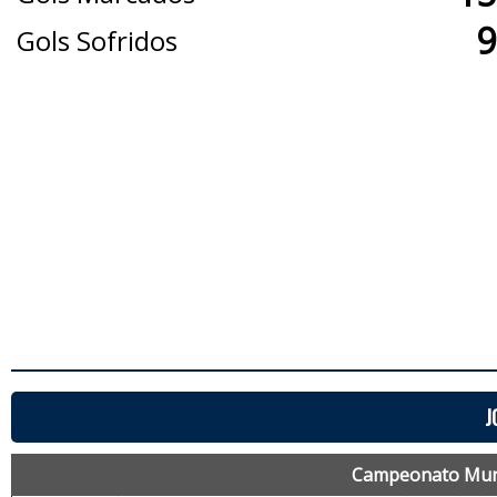
9
Gols Sofridos
J
Campeonato Muni