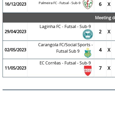
Palmeira FC - Futsal - Sub-9
6
X
16/12/2023
Meeting de
Laginha FC - Futsal - Sub-9
2
X
29/04/2023
Carangola FC/Social Sports -
4
X
02/05/2023
Futsal Sub 9
EC Corrêas - Futsal - Sub-9
7
X
11/05/2023
JO