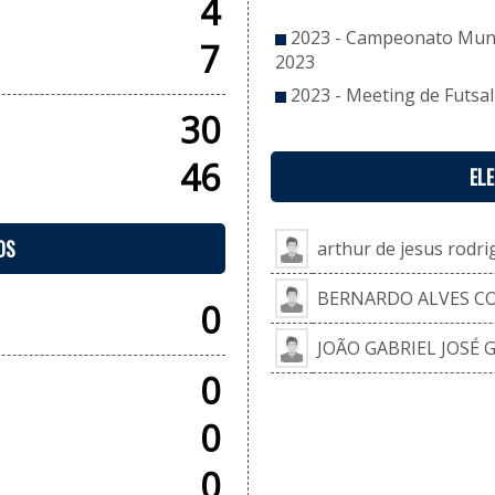
4
2023 - Campeonato Munic
7
2023
2023 - Meeting de Futsal
30
46
EL
OS
arthur de jesus rodri
BERNARDO ALVES CO
0
JOÃO GABRIEL JOSÉ 
0
0
0