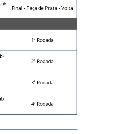
 Sub
Final - Taça de Prata - Volta
1ª Rodada
b-
2ª Rodada
3ª Rodada
ub
4ª Rodada