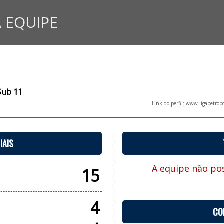
 EQUIPE
Sub 11
Link do perfil:
www.ligapetropo
IAIS
A equipe não pos
15
4
CO