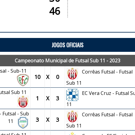
46
JOGOS OFICIAIS
Campeonato Municipal de Futsal Sub 11 - 2023
tsal - Sub-11
Corrêas Futsal - Futsal
10
X
0
Sub 11
Futsal Sub 11
EC Vera Cruz - Futsal S
1
X
3
11
 Futsal - Sub
Corrêas Futsal - Futsal
3
X
3
11
Sub 11