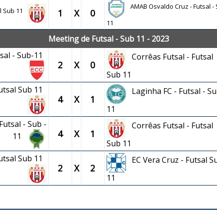
AMAB Osvaldo Cruz - Futsal -
al Sub 11
1
X
0
11
Meeting de Futsal - Sub 11 - 2023
tsal - Sub-11
Corrêas Futsal - Futsal
2
X
0
Sub 11
Futsal Sub 11
Laginha FC - Futsal - Su
4
X
1
11
utsal - Sub -
Corrêas Futsal - Futsal
4
X
1
11
Sub 11
Futsal Sub 11
EC Vera Cruz - Futsal S
2
X
2
11