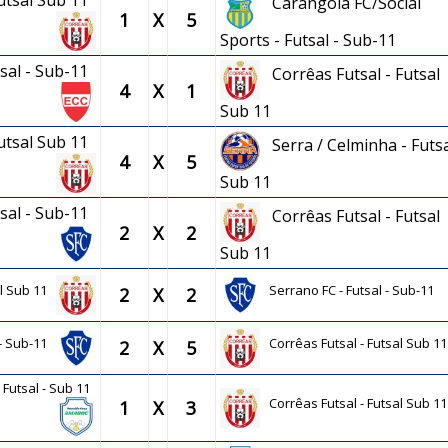
Futsal Sub 11
Carangola FC/Social
1
X
5
Sports - Futsal - Sub-11
tsal - Sub-11
Corrêas Futsal - Futsal
4
X
1
Sub 11
Futsal Sub 11
Serra / Celminha - Futsa
4
X
5
Sub 11
tsal - Sub-11
Corrêas Futsal - Futsal
2
X
2
Sub 11
al Sub 11
Serrano FC - Futsal - Sub-11
2
X
2
 - Sub-11
Corrêas Futsal - Futsal Sub 11
2
X
5
Futsal - Sub 11
Corrêas Futsal - Futsal Sub 11
1
X
3