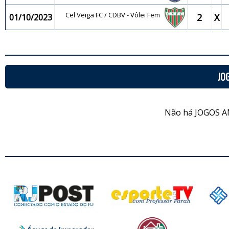
Cel Veiga FC / CDBV - Vôlei Fem
2
X
01/10/2023
JO
Não há JOGOS A