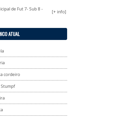
ipal de Fut 7- Sub 8 -
[+ info]
ENCO ATUAL
la
ria
a cordeiro
s Stumpf
ira
ta