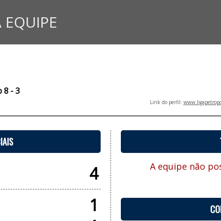
 EQUIPE
 8 - 3
Link do perfil:
www.ligapetropo
IAIS
A equipe não pos
4
1
CO