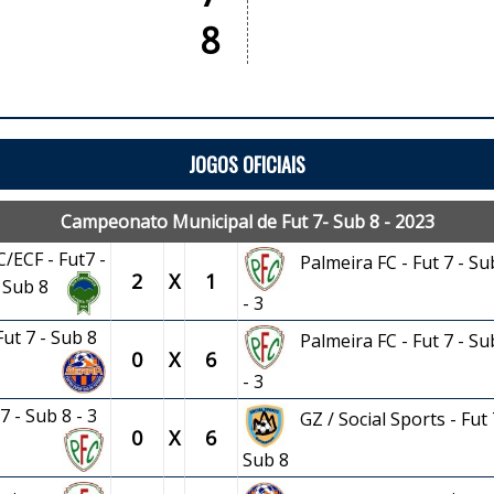
8
JOGOS OFICIAIS
Campeonato Municipal de Fut 7- Sub 8 - 2023
/ECF - Fut7 -
Palmeira FC - Fut 7 - Su
2
X
1
Sub 8
- 3
Fut 7 - Sub 8
Palmeira FC - Fut 7 - Su
0
X
6
- 3
 7 - Sub 8 - 3
GZ / Social Sports - Fut 
0
X
6
Sub 8