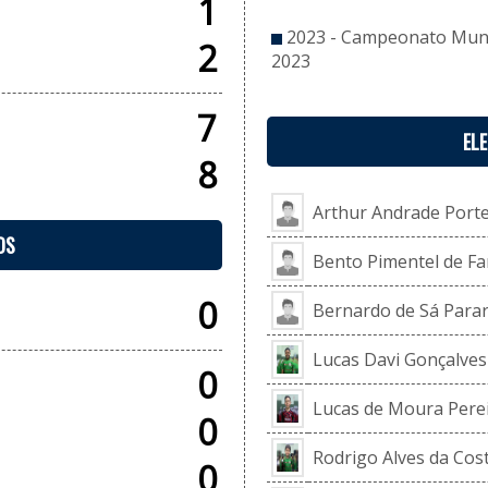
1
2023 - Campeonato Munic
2
2023
7
EL
8
Arthur Andrade Porte
OS
Bento Pimentel de Fa
0
Bernardo de Sá Parar
Lucas Davi Gonçalve
0
Lucas de Moura Pere
0
Rodrigo Alves da Cos
0