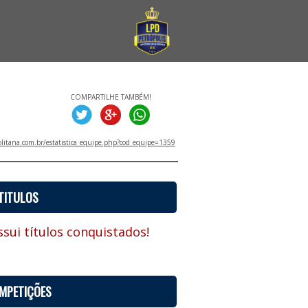
COMPARTILHE TAMBÉM!
litana.com.br/estatistica_equipe.php?cod_equipe=1359
TITULOS
sui títulos conquistados!
MPETIÇÕES