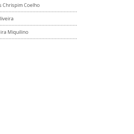
s Chrispim Coelho
iveira
ira Miquilino