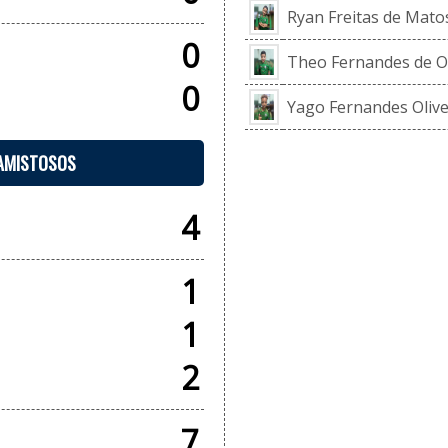
Ryan Freitas de Mato
0
Theo Fernandes de Ol
0
Yago Fernandes Olive
 AMISTOSOS
4
1
1
2
7