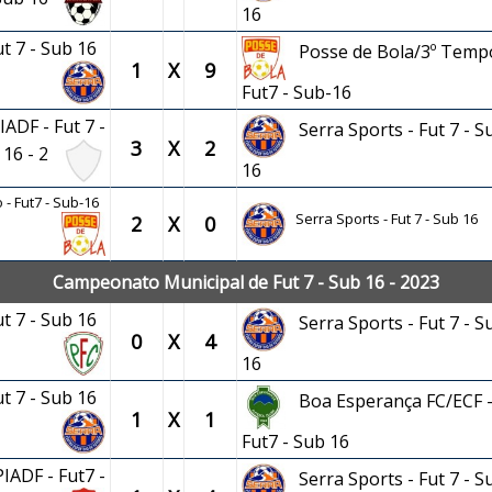
16
ut 7 - Sub 16
Posse de Bola/3º Tempo
1
X
9
Fut7 - Sub-16
IADF - Fut 7 -
Serra Sports - Fut 7 - S
3
X
2
 16 - 2
16
 - Fut7 - Sub-16
Serra Sports - Fut 7 - Sub 16
2
X
0
Campeonato Municipal de Fut 7 - Sub 16 - 2023
ut 7 - Sub 16
Serra Sports - Fut 7 - S
0
X
4
16
ut 7 - Sub 16
Boa Esperança FC/ECF 
1
X
1
Fut7 - Sub 16
IADF - Fut7 -
Serra Sports - Fut 7 - S