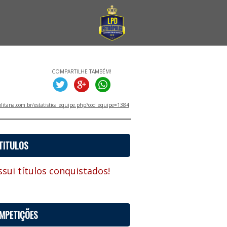
COMPARTILHE TAMBÉM!
litana.com.br/estatistica_equipe.php?cod_equipe=1384
TITULOS
sui títulos conquistados!
MPETIÇÕES