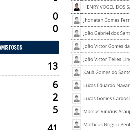
HENRY VOGEL DOS 
0
Jhonatan Gomes Ferr
0
João Gabriel dos San
João Victor Gomes da 
 AMISTOSOS
João Victor Telles Lin
13
Kauã Gomes do Sant
6
Lucas Eduardo Navarr
2
Lucas Gomes Cardos
5
Marcus Vinícius Arau
Matheus Brigilia Pen
41