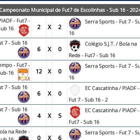
Campeonato Municipal de Fut7 de Escolinhas - Sub 16 - 202
IADF - Fut7 -
Serra Sports - Fut 7 - S
2
X
2
Sub 16
16
ut 7 - Sub 16
Colégio S.J.T. / Bola na
6
X
0
Rede - Fut7 - Sub 16
empo - Fut7 -
Serra Sports - Fut 7 - S
12
X
0
Sub-16
16
ut 7 - Sub 16
EC Cascatinha / PIADF -
6
X
0
Fut 7 - Sub 16 - 2
ut 7 - Sub 16
EC Cascatinha / PIADF -
4
X
5
Fut7 - Sub 16
Bola na Rede -
Serra Sports - Fut 7 - S
0
X
6
 Sub 16