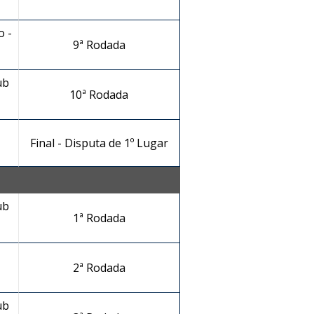
 -
9ª Rodada
ub
10ª Rodada
Final - Disputa de 1º Lugar
ub
1ª Rodada
-
2ª Rodada
ub