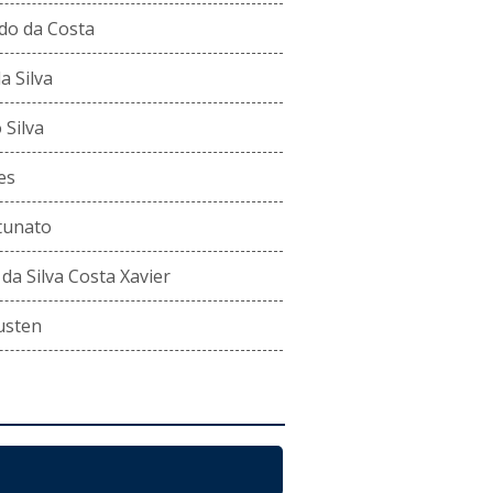
do da Costa
a Silva
 Silva
es
tunato
da Silva Costa Xavier
usten