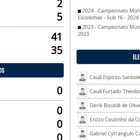
2
2024 - Campeonato Munic
5
Escolinhas - Sub 16 - 2024
2023 - Campeonato Munici
41
2023
35
EL
OS
Cauã Espírito Santode
0
Cauã Furtado Theoba
Derik Boublê de Olive
0
Enzzo Coutinho da Co
0
Gabriel Cytrangulo C
0