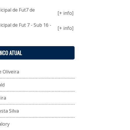
ipal de Fut7 de
[+ info]
pal de Fut 7 - Sub 16 -
[+ info]
ENCO ATUAL
 Oliveira
ld
ira
sta Silva
alory