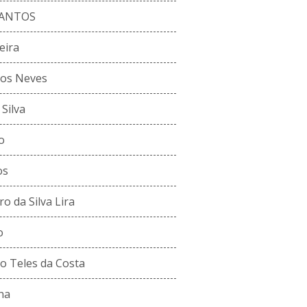
SANTOS
eira
tos Neves
Silva
o
os
o da Silva Lira
o
jo Teles da Costa
ha