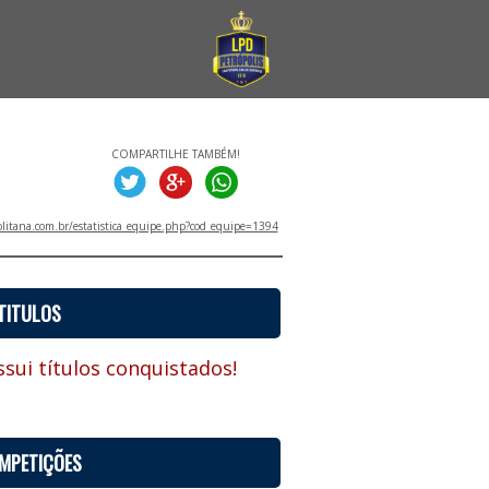
COMPARTILHE TAMBÉM!
litana.com.br/estatistica_equipe.php?cod_equipe=1394
TITULOS
sui títulos conquistados!
MPETIÇÕES