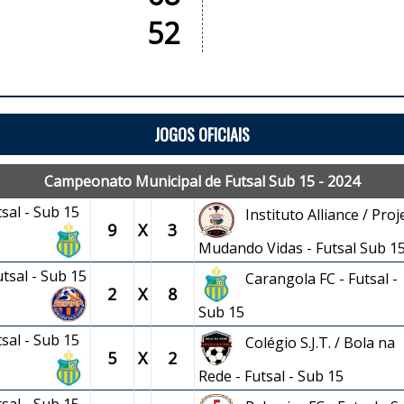
52
JOGOS OFICIAIS
Campeonato Municipal de Futsal Sub 15 - 2024
tsal - Sub 15
Instituto Alliance / Proj
9
X
3
Mudando Vidas - Futsal Sub 1
utsal - Sub 15
Carangola FC - Futsal -
2
X
8
Sub 15
tsal - Sub 15
Colégio S.J.T. / Bola na
5
X
2
Rede - Futsal - Sub 15