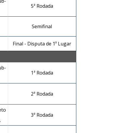
ub-
5ª Rodada
Semifinal
Final - Disputa de 1º Lugar
ub-
1ª Rodada
2ª Rodada
eto
3ª Rodada
5