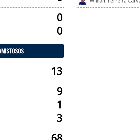
William Ferreira Carv
0
0
 AMISTOSOS
13
9
1
3
68