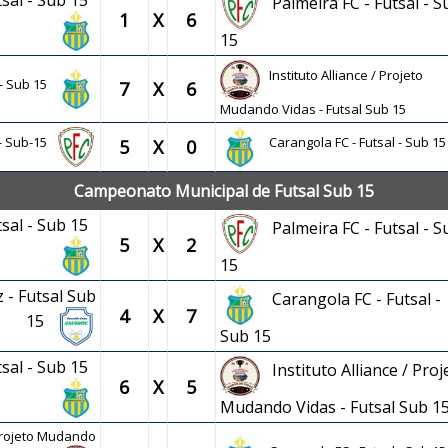
tsal - Sub 15
Palmeira FC - Futsal - S
1
X
6
15
Instituto Alliance / Projeto
 - Sub 15
7
X
6
Mudando Vidas - Futsal Sub 15
l - Sub-15
Carangola FC - Futsal - Sub 15
5
X
0
Campeonato Municipal de Futsal Sub 15
tsal - Sub 15
Palmeira FC - Futsal - S
5
X
2
15
- Futsal Sub
Carangola FC - Futsal -
4
X
7
15
Sub 15
tsal - Sub 15
Instituto Alliance / Proj
6
X
5
Mudando Vidas - Futsal Sub 1
 Projeto Mudando