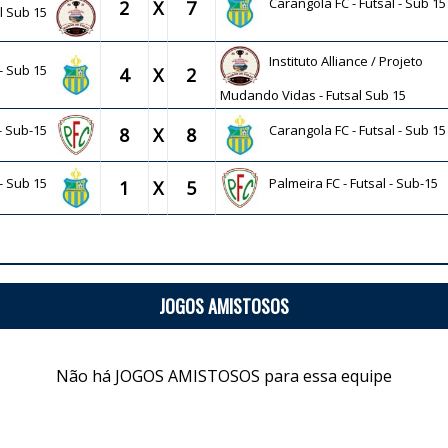
Carangola FC - Futsal - Sub 15
2
X
7
al Sub 15
Instituto Alliance / Projeto
 - Sub 15
4
X
2
Mudando Vidas - Futsal Sub 15
l - Sub-15
Carangola FC - Futsal - Sub 15
8
X
8
 - Sub 15
Palmeira FC - Futsal - Sub-15
1
X
5
JOGOS AMISTOSOS
Não há JOGOS AMISTOSOS para essa equipe