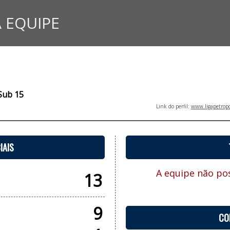
 EQUIPE
 Sub 15
Link do perfil:
www.ligapetropo
IAIS
A equipe não pos
13
9
CO