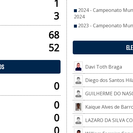
1
2024 - Campeonato Munic
3
2024
2023 - Campeonato Munic
68
52
EL
OS
Davi Toth Braga
Diego dos Santos Hil
0
GUILHERME DO NASC
0
Kaique Alves de Barro
0
LAZARO DA SILVA CO
0