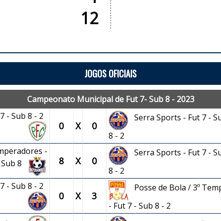
12
JOGOS OFICIAIS
Campeonato Municipal de Fut 7- Sub 8 - 2023
 7 - Sub 8 - 2
Serra Sports - Fut 7 - S
0
X
0
8 - 2
Imperadores -
Serra Sports - Fut 7 - S
8
X
0
Sub 8
8 - 2
 7 - Sub 8 - 2
Posse de Bola / 3º Tem
0
X
3
- Fut 7 - Sub 8 - 2