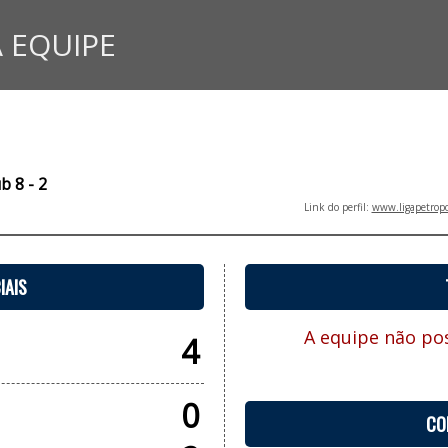
 EQUIPE
b 8 - 2
Link do perfil:
www.ligapetropo
IAIS
A equipe não pos
4
0
CO