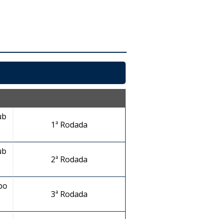
ub
1ª Rodada
ub
2ª Rodada
po
3ª Rodada