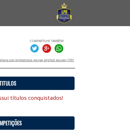
COMPARTILHE TAMBÉM!
litana.com.br/estatistica_equipe.php?cod_equipe=1395
TITULOS
sui títulos conquistados!
MPETIÇÕES