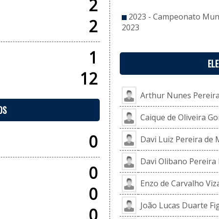
2
2023 - Campeonato Munic
2
2023
1
EL
12
Arthur Nunes Pereir
OS
Caique de Oliveira G
0
Davi Luiz Pereira de
Davi Olibano Pereira
0
Enzo de Carvalho Vi
0
João Lucas Duarte Fi
0