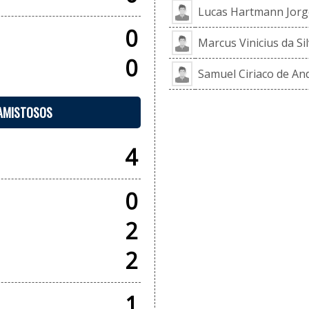
Lucas Hartmann Jorg
0
Marcus Vinicius da Si
0
Samuel Ciriaco de An
 AMISTOSOS
4
0
2
2
1