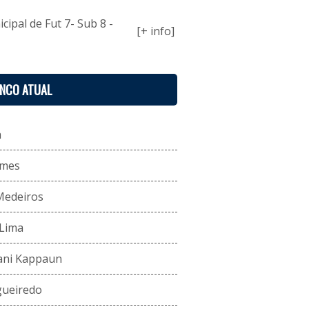
ipal de Fut 7- Sub 8 -
[+ info]
ENCO ATUAL
a
omes
 Medeiros
 Lima
zani Kappaun
gueiredo