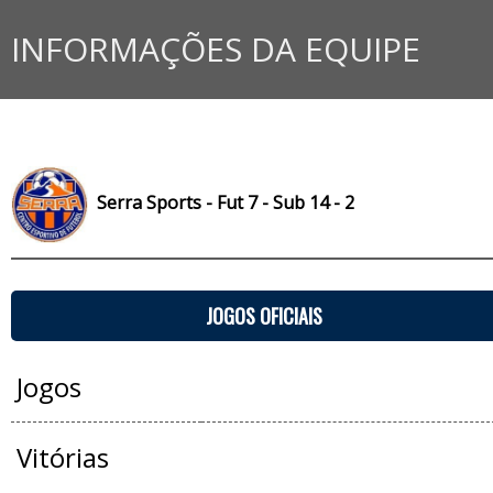
INFORMAÇÕES DA EQUIPE
Serra Sports - Fut 7 - Sub 14 - 2
JOGOS OFICIAIS
Jogos
Vitórias