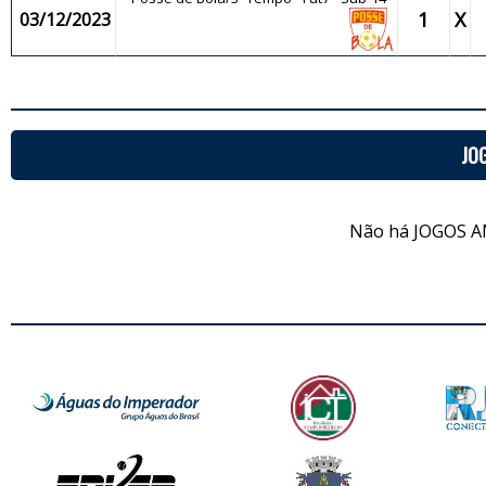
1
X
03/12/2023
JO
Não há JOGOS A