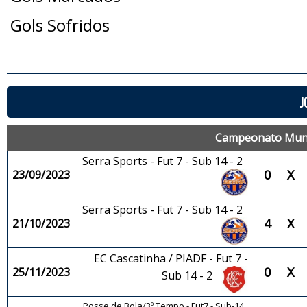
Gols Sofridos
J
Campeonato Munici
Serra Sports - Fut 7 - Sub 14 - 2
0
X
23/09/2023
Serra Sports - Fut 7 - Sub 14 - 2
4
X
21/10/2023
EC Cascatinha / PIADF - Fut 7 -
0
X
25/11/2023
Sub 14 - 2
Posse de Bola/3º Tempo - Fut7 - Sub-14