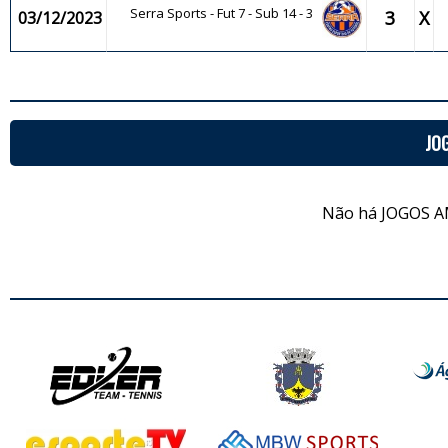
Serra Sports - Fut 7 - Sub 14 - 3
3
X
03/12/2023
JO
Não há JOGOS A