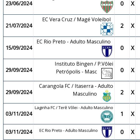
0
X
23/06/2024
EC Vera Cruz / Magé Voleibol
2
X
21/07/2024
EC Rio Preto - Adulto Masculino
0
X
15/09/2024
Instituto Bingen / P.Vôlei
0
X
29/09/2024
Petrópolis - Masc
Carangola FC / Itaserra - Adulto
2
X
29/09/2024
Masculino
Laginha FC / Terê Vôlei - Adulto Masculino
1
X
03/11/2024
EC Rio Preto - Adulto Masculino
0
X
03/11/2024