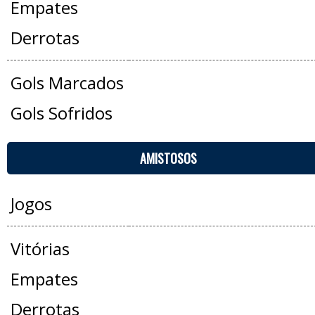
Empates
Derrotas
Gols Marcados
Gols Sofridos
AMISTOSOS
Jogos
Vitórias
Empates
Derrotas