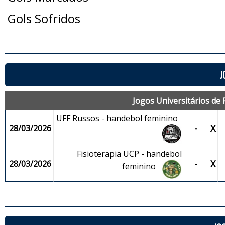
Gols Sofridos
J
Jogos Universitários de 
UFF Russos - handebol feminino
-
X
28/03/2026
Fisioterapia UCP - handebol
-
X
28/03/2026
feminino