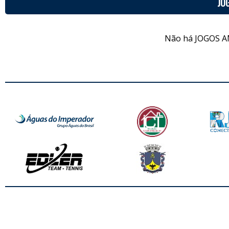
JO
Não há JOGOS A