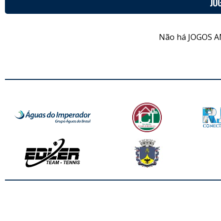
JO
Não há JOGOS A