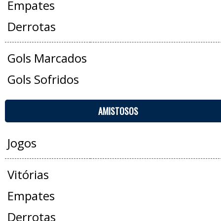
Empates
Derrotas
Gols Marcados
Gols Sofridos
AMISTOSOS
Jogos
Vitórias
Empates
Derrotas