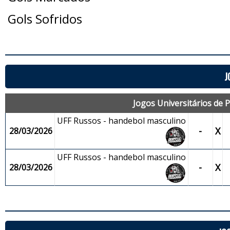
Gols Sofridos
J
Jogos Universitários de 
UFF Russos - handebol masculino
-
X
28/03/2026
UFF Russos - handebol masculino
-
X
28/03/2026