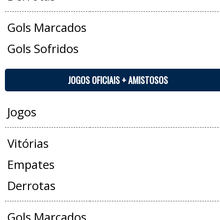
Gols Marcados
Gols Sofridos
JOGOS OFICIAIS + AMISTOSOS
Jogos
Vitórias
Empates
Derrotas
Gols Marcados