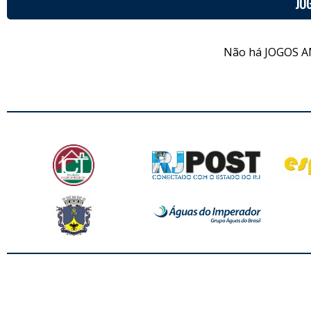
JO
Não há JOGOS A