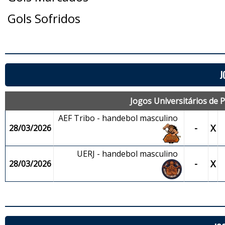
Gols Sofridos
J
Jogos Universitários de 
AEF Tribo - handebol masculino
-
X
28/03/2026
UERJ - handebol masculino
-
X
28/03/2026