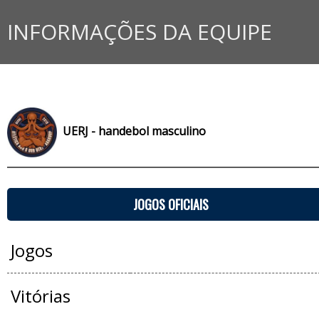
INFORMAÇÕES DA EQUIPE
UERJ - handebol masculino
JOGOS OFICIAIS
Jogos
Vitórias