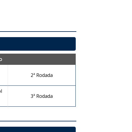
o
2ª Rodada
l
3ª Rodada