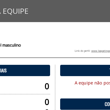
 EQUIPE
l masculino
Link do perfil:
www.ligapetropo
IAIS
A equipe não pos
0
0
CO