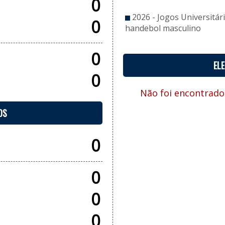
0
2026 - Jogos Universitár
0
handebol masculino
0
EL
0
Não foi encontrado
OS
0
0
0
0