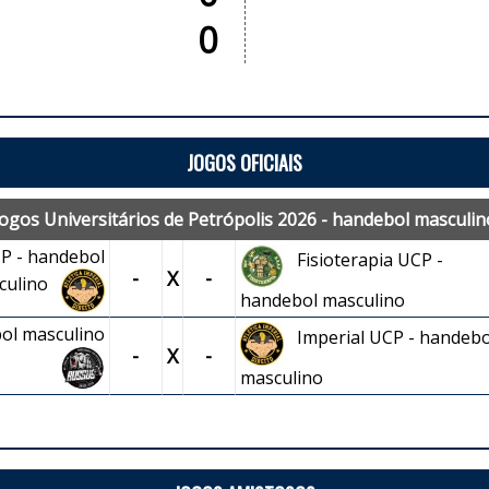
0
JOGOS OFICIAIS
Jogos Universitários de Petrópolis 2026 - handebol masculin
CP - handebol
Fisioterapia UCP -
-
X
-
culino
handebol masculino
ol masculino
Imperial UCP - handebo
-
X
-
masculino