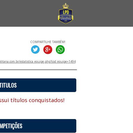
COMPARTILHE TAMBÉM!
litana.com.br/estatistica_equipe.php?cod_equipe=1494
TITULOS
sui títulos conquistados!
MPETIÇÕES