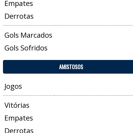
Empates
Derrotas
Gols Marcados
Gols Sofridos
AMISTOSOS
Jogos
Vitórias
Empates
Derrotas