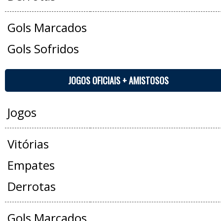
Gols Marcados
Gols Sofridos
JOGOS OFICIAIS + AMISTOSOS
Jogos
Vitórias
Empates
Derrotas
Gols Marcados