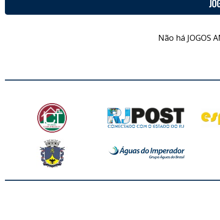
JO
Não há JOGOS A