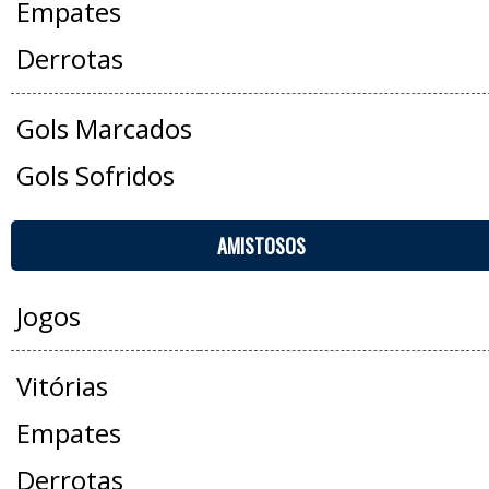
Empates
Derrotas
Gols Marcados
Gols Sofridos
AMISTOSOS
Jogos
Vitórias
Empates
Derrotas