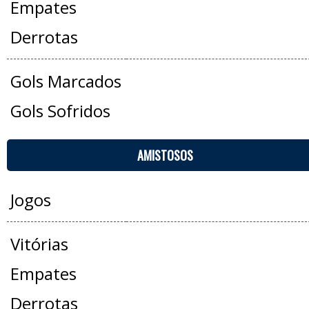
Empates
Derrotas
Gols Marcados
Gols Sofridos
AMISTOSOS
Jogos
Vitórias
Empates
Derrotas