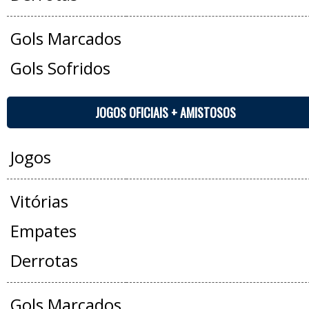
Gols Marcados
Gols Sofridos
JOGOS OFICIAIS + AMISTOSOS
Jogos
Vitórias
Empates
Derrotas
Gols Marcados