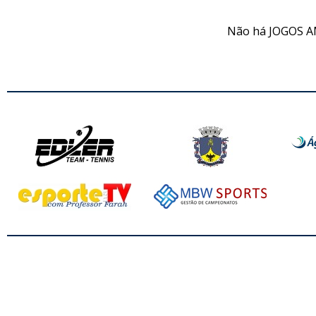
Não há JOGOS A