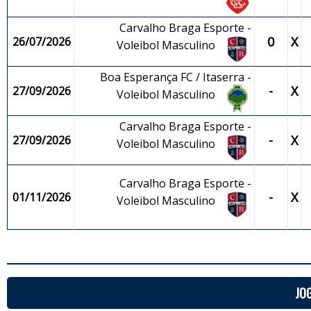
Carvalho Braga Esporte -
0
X
26/07/2026
Voleibol Masculino
Boa Esperança FC / Itaserra -
-
X
27/09/2026
Voleibol Masculino
Carvalho Braga Esporte -
-
X
27/09/2026
Voleibol Masculino
Carvalho Braga Esporte -
-
X
01/11/2026
Voleibol Masculino
JO