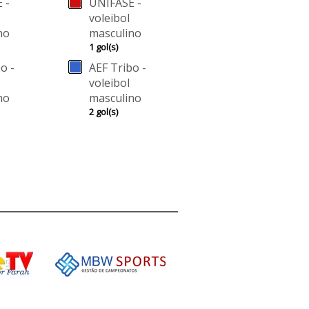
 -
UNIFASE -
voleibol
no
masculino
1 gol(s)
o -
AEF Tribo -
voleibol
no
masculino
2 gol(s)