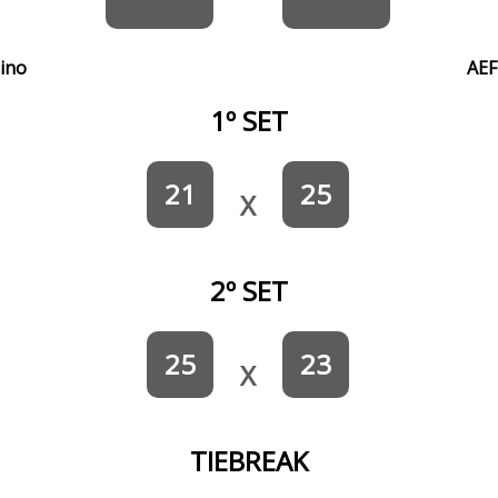
lino
AEF
1º SET
21
25
X
2º SET
25
23
X
TIEBREAK