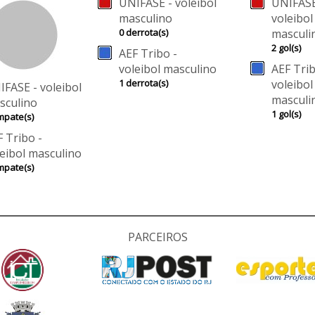
UNIFASE - voleibol
UNIFASE
masculino
voleibol
0 derrota(s)
masculi
2 gol(s)
AEF Tribo -
voleibol masculino
AEF Trib
1 derrota(s)
voleibol
IFASE - voleibol
masculi
sculino
1 gol(s)
mpate(s)
 Tribo -
leibol masculino
mpate(s)
PARCEIROS