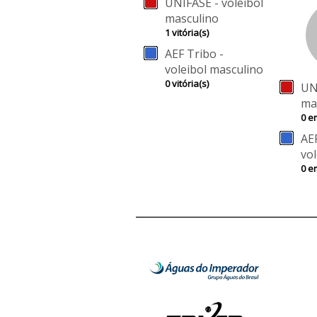
UNIFASE - voleibol
masculino
1 vitória(s)
AEF Tribo -
voleibol masculino
0 vitória(s)
UN
ma
0 e
AEF
vo
0 e