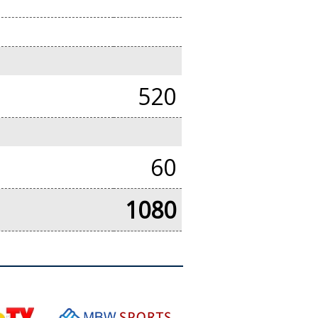
520
60
1080