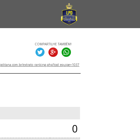
COMPARTILHE TAMBÉM!
politana.com.br/extrato_ranking.php?cod_equipe=1037
0