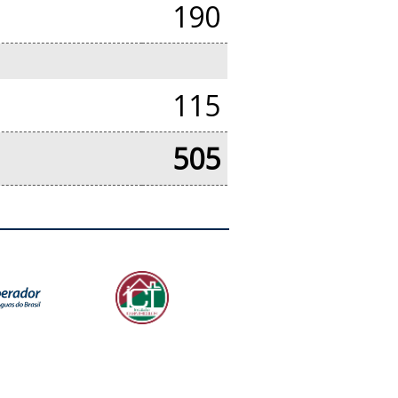
190
115
505