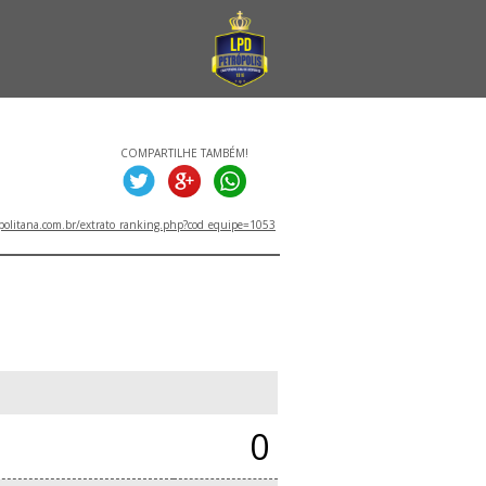
COMPARTILHE TAMBÉM!
politana.com.br/extrato_ranking.php?cod_equipe=1053
0