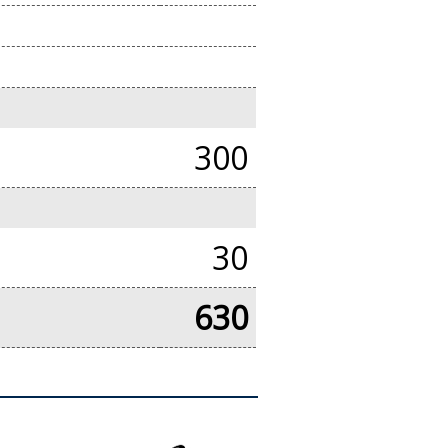
300
30
630