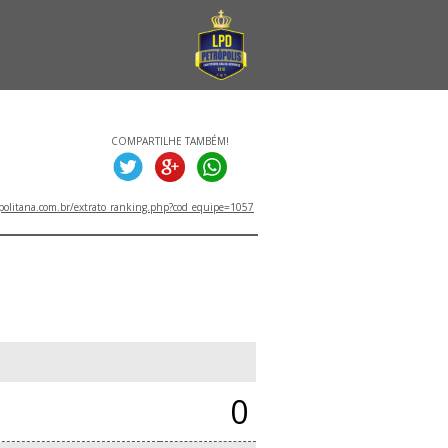
COMPARTILHE TAMBÉM!
politana.com.br/extrato_ranking.php?cod_equipe=1057
0