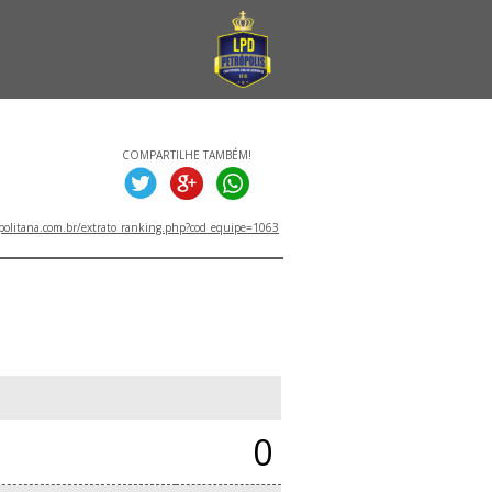
COMPARTILHE TAMBÉM!
politana.com.br/extrato_ranking.php?cod_equipe=1063
0