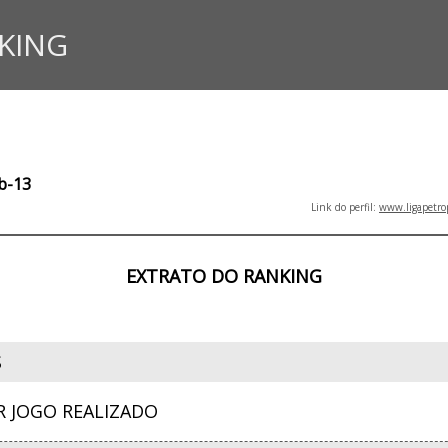
KING
ub-13
Link do perfil:
www.ligapetro
EXTRATO DO RANKING
S
R JOGO REALIZADO