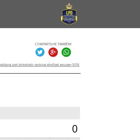
COMPARTILHE TAMBÉM!
politana.com.br/extrato_ranking.php?cod_equipe=1076
0