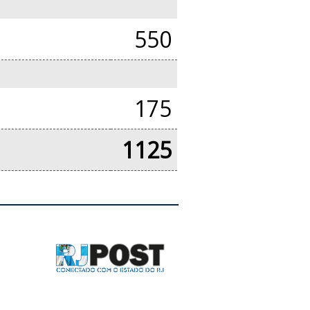
550
175
1125