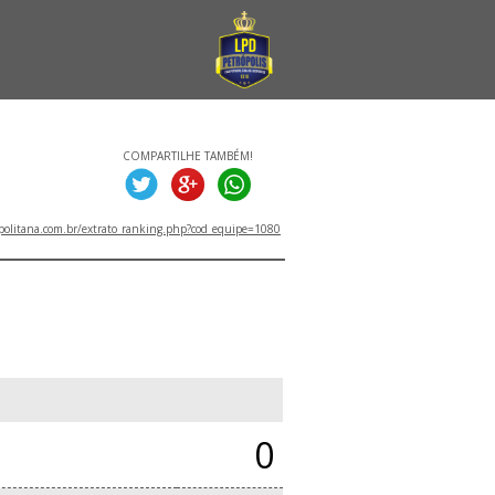
COMPARTILHE TAMBÉM!
politana.com.br/extrato_ranking.php?cod_equipe=1080
0