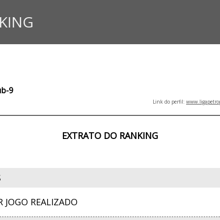
KING
ub-9
Link do perfil:
www.ligapetro
EXTRATO DO RANKING
S
R JOGO REALIZADO