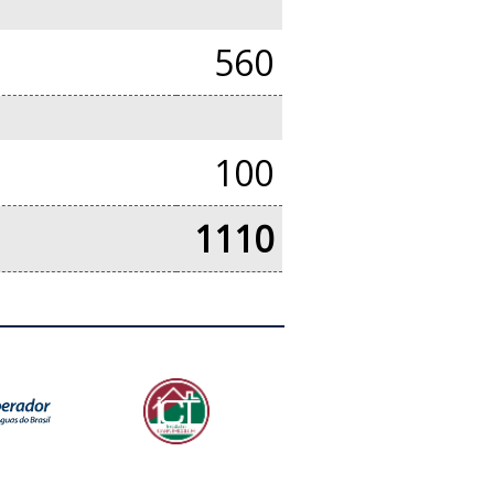
560
100
1110