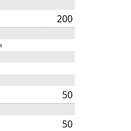
200
a
50
50