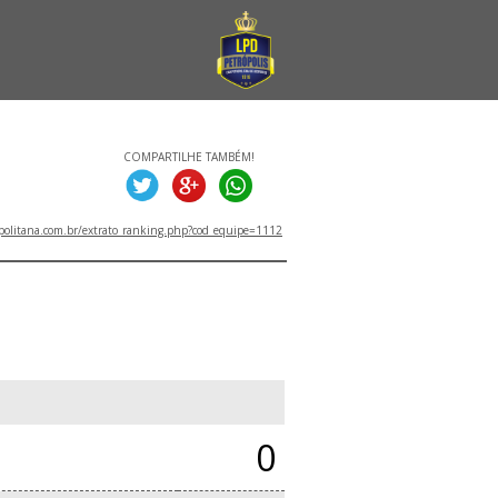
COMPARTILHE TAMBÉM!
politana.com.br/extrato_ranking.php?cod_equipe=1112
0