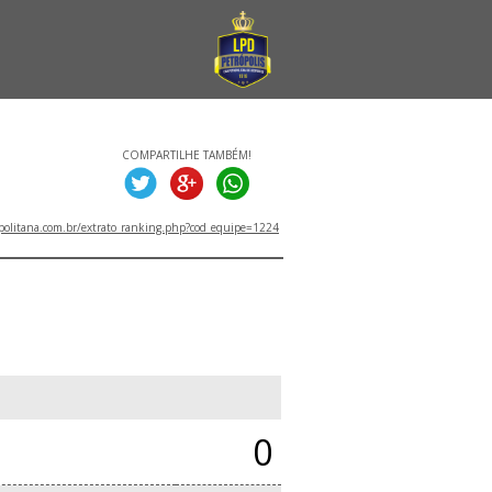
COMPARTILHE TAMBÉM!
politana.com.br/extrato_ranking.php?cod_equipe=1224
0