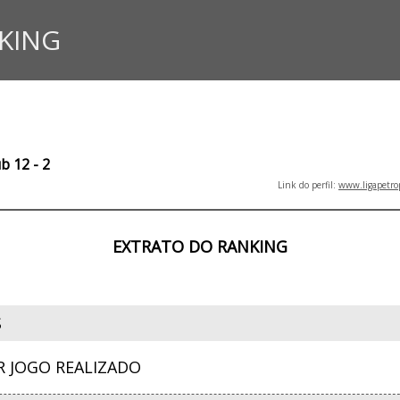
KING
b 12 - 2
Link do perfil:
www.ligapetro
EXTRATO DO RANKING
S
R JOGO REALIZADO