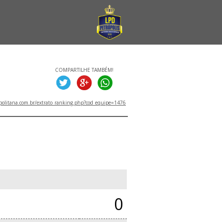
COMPARTILHE TAMBÉM!
politana.com.br/extrato_ranking.php?cod_equipe=1476
0