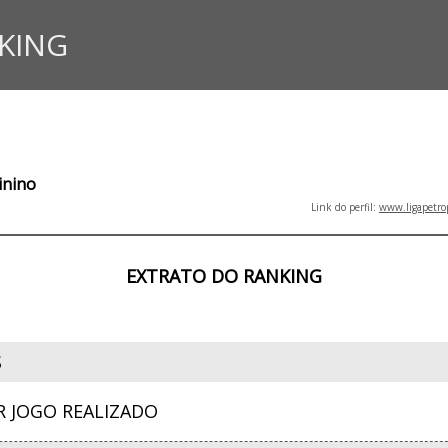
KING
inino
Link do perfil:
www.ligapetro
EXTRATO DO RANKING
S
R JOGO REALIZADO