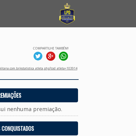
COMPARTILHE TAMBÉM!
litana.com.br/estatistica_atleta.php?cod_atleta=103914
REMIAÇÕES
sui nenhuma premiação.
S CONQUISTADOS