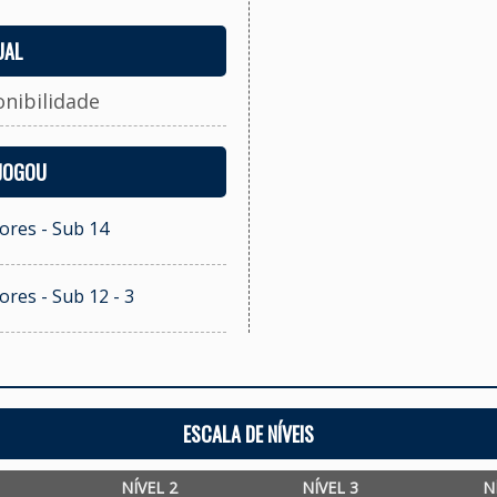
UAL
onibilidade
 JOGOU
ores - Sub 14
ores - Sub 12 - 3
ESCALA DE NÍVEIS
NÍVEL 2
NÍVEL 3
N