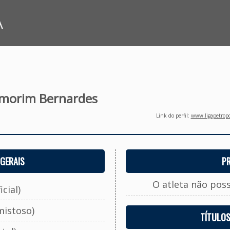
A
Amorim Bernardes
Link do perfil:
www.ligapetropo
GERAIS
P
O atleta não pos
cial)
mistoso)
TÍTULO