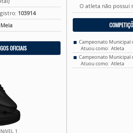
tal)
O atleta não possui 
gistro:
103914
COMPETIÇÕ
:
Meia
Campeonato Municipal d
OGOS OFICIAIS
Atuou como: Atleta
Campeonato Municipal d
Atuou como: Atleta
NíVEL 1