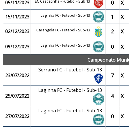
EC Cascatinha - Futebol - Sub 13
0
X
05/11/2023
Laginha FC - Futebol - Sub-13
1
X
15/11/2023
Carangola FC - Futebol - Sub-13
2
X
02/12/2023
Laginha FC - Futebol - Sub-13
0
X
09/12/2023
Campeonato Municip
Serrano FC - Futebol - Sub-13
7
X
23/07/2022
Laginha FC - Futebol - Sub-13
4
X
25/07/2022
Laginha FC - Futebol - Sub-13
0
X
27/07/2022