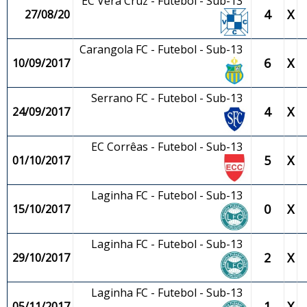
EC Vera Cruz - Futebol - Sub-13
4
X
27/08/20
Carangola FC - Futebol - Sub-13
6
X
10/09/2017
Serrano FC - Futebol - Sub-13
4
X
24/09/2017
EC Corrêas - Futebol - Sub-13
5
X
01/10/2017
Laginha FC - Futebol - Sub-13
0
X
15/10/2017
Laginha FC - Futebol - Sub-13
2
X
29/10/2017
Laginha FC - Futebol - Sub-13
1
X
05/11/2017