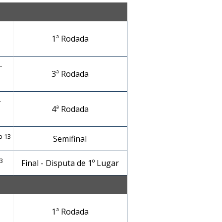
1ª Rodada
-
3ª Rodada
-
4ª Rodada
b 13
Semifinal
3
Final - Disputa de 1º Lugar
1ª Rodada