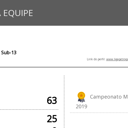
 EQUIPE
- Sub-13
Link do perfil:
www.ligapetropo
IAIS
Campeonato Muni
63
2019
25