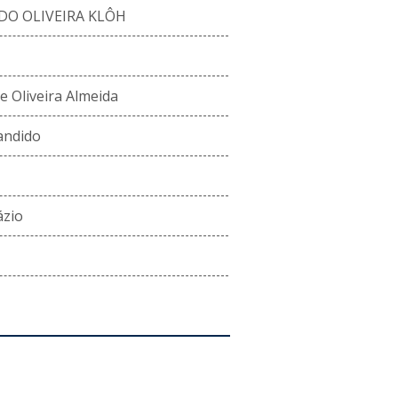
DO OLIVEIRA KLÔH
e Oliveira Almeida
andido
ázio