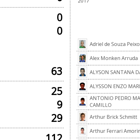
2017
0
EL
0
Adriel de Souza Peixo
 AMISTOSOS
Alex Monken Arruda
63
ALYSON SANTANA DA
ALYSSON ENZO MAR
25
ANTONIO PEDRO MA
9
CAMILLO
29
Arthur Brick Schmitt
Arthur Ferrari Amori
112