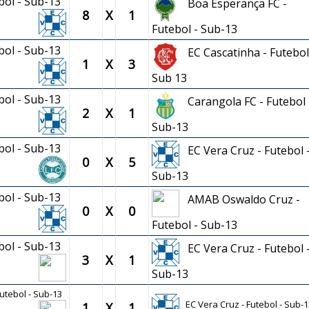
ebol - Sub-13
Boa Esperança FC -
8
X
1
Futebol - Sub-13
ebol - Sub-13
EC Cascatinha - Futebol
1
X
3
Sub 13
ebol - Sub-13
Carangola FC - Futebol 
2
X
1
Sub-13
ebol - Sub-13
EC Vera Cruz - Futebol 
0
X
5
Sub-13
ebol - Sub-13
AMAB Oswaldo Cruz -
0
X
0
Futebol - Sub-13
ebol - Sub-13
EC Vera Cruz - Futebol 
3
X
1
Sub-13
utebol - Sub-13
EC Vera Cruz - Futebol - Sub-1
1
X
1