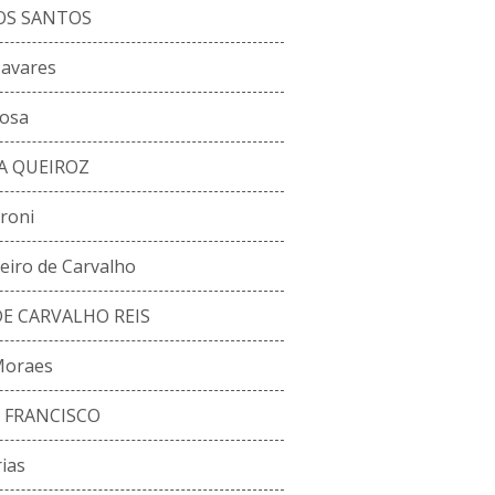
OS SANTOS
avares
osa
A QUEIROZ
roni
eiro de Carvalho
E CARVALHO REIS
Moraes
 FRANCISCO
rias