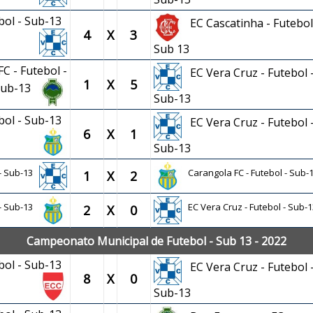
ebol - Sub-13
EC Cascatinha - Futebol
4
X
3
Sub 13
C - Futebol -
EC Vera Cruz - Futebol 
1
X
5
Sub-13
Sub-13
ebol - Sub-13
EC Vera Cruz - Futebol 
6
X
1
Sub-13
 - Sub-13
Carangola FC - Futebol - Sub-
1
X
2
 - Sub-13
EC Vera Cruz - Futebol - Sub-1
2
X
0
Campeonato Municipal de Futebol - Sub 13 - 2022
ebol - Sub-13
EC Vera Cruz - Futebol 
8
X
0
Sub-13