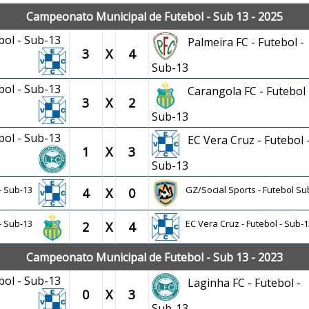
Campeonato Municipal de Futebol - Sub 13 - 2025
ebol - Sub-13
Palmeira FC - Futebol -
3
X
4
Sub-13
ebol - Sub-13
Carangola FC - Futebol 
3
X
2
Sub-13
ebol - Sub-13
EC Vera Cruz - Futebol 
1
X
3
Sub-13
 - Sub-13
GZ/Social Sports - Futebol Su
4
X
0
 - Sub-13
EC Vera Cruz - Futebol - Sub-1
2
X
4
Campeonato Municipal de Futebol - Sub 13 - 2023
ebol - Sub-13
Laginha FC - Futebol -
0
X
3
Sub-13